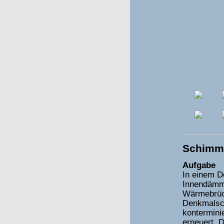
Schimme
Aufgabe
In einem D
Innendämmu
Wärmebrüc
Denkmalsch
konterminie
erneuert. 