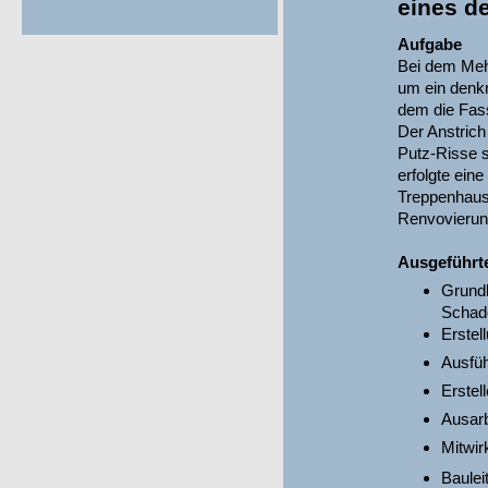
eines d
Aufgabe
Bei dem Mehr
um ein denk
dem die Fas
Der Anstrich
Putz-Risse s
erfolgte ein
Treppenhaus
Renvovierun
Ausgeführt
Grundl
Schad
Erstel
Ausfü
Erstel
Ausarb
Mitwir
Baule