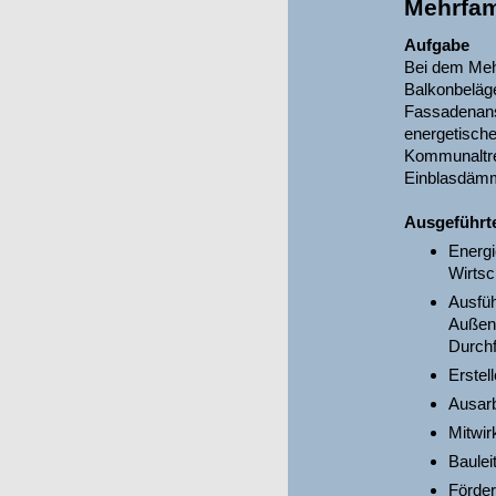
Mehrfam
Aufgabe
Bei dem Meh
Balkonbeläg
Fassadenanst
energetisc
Kommunaltr
Einblasdäm
Ausgeführt
Energi
Wirtsc
Ausfü
Außen
Durchf
Erstel
Ausarb
Mitwir
Baulei
Förder