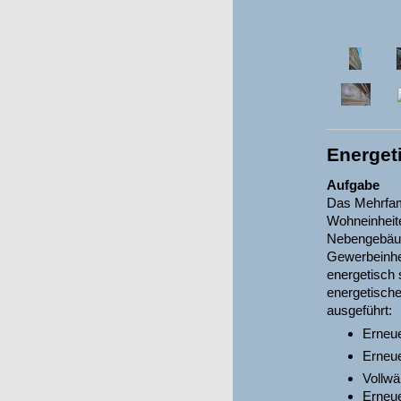
Energet
Aufgabe
Das Mehrfam
Wohneinheit
Nebengebäud
Gewerbeinhe
energetisch 
energetisch
ausgeführt:
Erneu
Erneu
Vollwä
Erneu