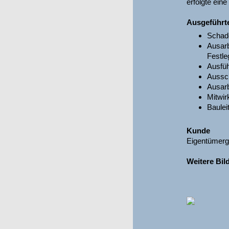
erfolgte ein
Ausgeführt
Schad
Ausarb
Festle
Ausfü
Aussch
Ausarb
Mitwir
Baulei
Kunde
Eigentümerge
Weitere Bil