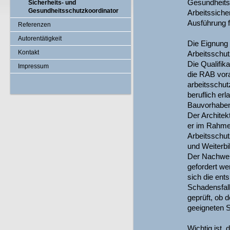
Gesundheitss
Sicherheits- und
Gesundheitsschutzkoordinator
Arbeitssich
Ausführung f
Referenzen
Autorentätigkeit
Die Eignung 
Kontakt
Arbeitsschut
Die Qualifika
Impressum
die RAB vora
arbeitsschut
beruflich er
Bauvorhaben
Der Architek
er im Rahme
Arbeitsschut
und Weiterbi
Der Nachweis
gefordert we
sich die ent
Schadensfall
geprüft, ob 
geeigneten S
Wichtig ist,