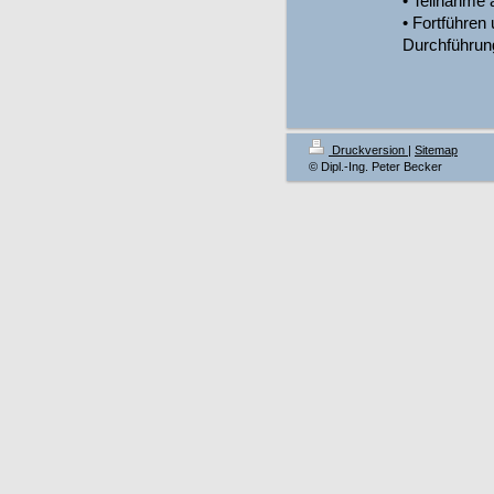
• Teilnahme
• Fortführen
Durchführung
Druckversion
|
Sitemap
© Dipl.-Ing. Peter Becker